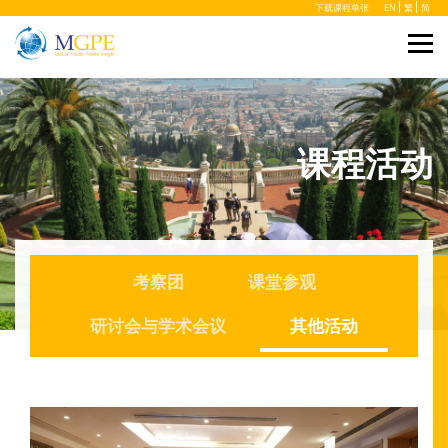
下载课程单张
EN
繁
简
课程活动
考察团
课堂参观
研讨会与学术会议
其他活动