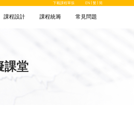
下載課程單張
EN
繁
简
課程設計
課程統籌
常見問題
擬課堂