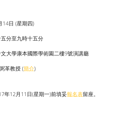
月14日 (星期四)
十五分至九時十五分
中文大學康本國際學術園二樓9號演講廳
弼革教授 (
簡介
)
7年12月11日(星期一)前填妥
報名表
留座。