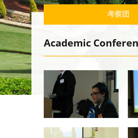
考察团
Academic Conferen