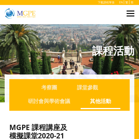
下載課程單張
EN
繁
简
課程活動
考察團
課堂參觀
研討會與學術會議
其他活動
MGPE 課程講座及
模擬課堂2020-21